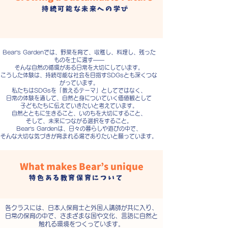
持続可能な未来への学び
Bear’s Gardenでは、野菜を育て、収穫し、料理し、残った
ものを土に還す——
そんな自然の循環がある日常を大切にしています。
こうした体験は、持続可能な社会を目指すSDGsとも深くつな
がっています。
私たちはSDGsを「教えるテーマ」としてではなく、
日常の体験を通して、自然と身についていく価値観として
子どもたちに伝えていきたいと考えています。
自然とともに生きること、いのちを大切にすること、
そして、未来につながる選択をすること。
Bear’s Gardenは、日々の暮らしや遊びの中で、
そんな大切な気づきが育まれる場でありたいと願っています。
What makes Bear’s unique
特色ある教育保育について
各クラスには、日本人保育士と外国人講師が共に入り、
日常の保育の中で、さまざまな国や文化、言語に自然と
触れる環境をつくっています。