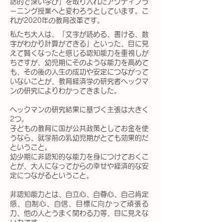
話的で深い学び」を取り入れたアクティブラ
ーニング授業へと変わろうとしています。こ
れが2020年の教育改革です。
私たち大人は、「文字が読める、書ける、数
字がわかり計算ができる」といった、目に見
えて賢くなったと感じる認知能力を重視しが
ちですが、幼児期にそのような能力を高めて
も、その後の人生の成功や安定につながって
いないことが、教育経済学の研究者ヘックマ
ンの研究によりわかってきました。
ヘックマンの研究結果に基づく主張は大きく
2つ。
子どもの教育に国が公共政策としてお金を使
うなら、就学前の乳幼児期がとても効果的だ
ということ。
幼少期に非認知的な能力を身につけておくこ
とが、大人になってからの幸せや経済的な安
定につながるということ。
非認知能力とは、自立心、自尊心、自己肯定
感、自制心、自信、目標に向かって頑張る
力、他の人とうまく関わる力等、目に見えな