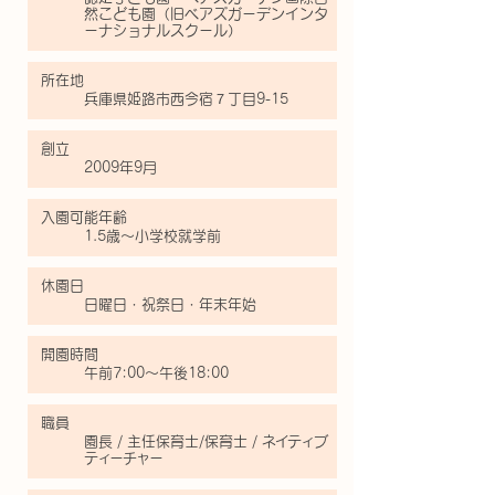
然こども園（旧ベアズガーデンインタ
ーナショナルスクール）
所在地
兵庫県姫路市西今宿７丁目9-15
創立
2009年9月
入園可能年齢
1.5歳～小学校就学前
​休園日
日曜日・祝祭日・年末年始
​開園時間
午前7:00～午後18:00
職員
園長 / 主任保育士/保育士 /
ネイティブ
ティーチャー