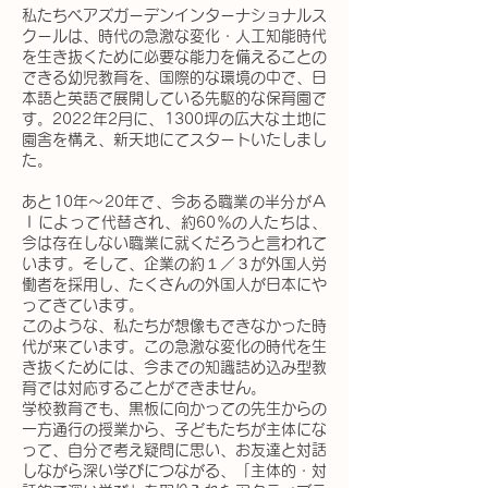
​
私たちベアズガーデンインターナショナルス
クールは、時代の急激な変化・人
工知能時代
を生き抜くために必要な能力を備えることの
できる幼児教育を、国際的な環境の中で、日
本語と英語で展開している先駆的な保育園で
す。2022年2月に、1300坪の広大な土地に
園舎を構え、新天地にてスタートいたしまし
た。
あと10年～20年で、今ある職業の半分がＡ
Ｉによって代替され、約60％の人たちは、
今は存在しない職業に就くだろうと言われて
います。そして、企業の約１／３が外国人労
働者を採用し、たくさんの外国人が日本にや
ってきています。
このような、私たちが想像もできなかった時
代が来ています。この急激な変化の時代を生
き抜くためには、
今までの知識詰め込み型教
育では対応することができません。
学校教育でも、黒板に向かっての先生からの
一方通行の授業から、子どもたちが主体にな
って、自分で考え疑問に思い、お友達と対話
しながら深い学びにつながる、「主体的・対