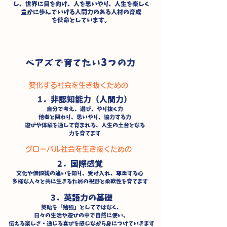
し、世界に目を向け、人を思いやり、人生を楽しく
豊かに歩んでいける人間力のある人材の育成
を使命としています。
3
ベアズで育てたい
つの力
変化する社会を生き抜くための
1．非認知能力（人間力）
自分で考え、選び、やり抜く力
他者と関わり、思いやり、協力する力
遊びや体験を通して育まれる、人生の土台となる
力を育てます
グローバル社会を生き抜くための
2．国際感覚
文化や価値観の違いを知り、受け入れ、尊重する心
多様な人々と共に生きるための視野と柔軟性を育てます
3．英語力の基礎
英語を「勉強」としてではなく、
日々の生活や遊びの中で自然に使い、
伝える楽しさ・通じる喜びを感じながら身につけていきます