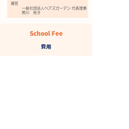
​運営
一般社団法人ベアズガーデン 代表理事
熊川 裕子
School Fee
費用
1
市が定めた保育料
3.4.5歳児及び
住民税非課税世帯の1.2歳児