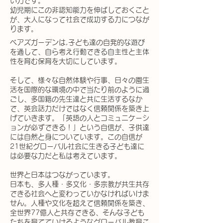
い力です。
幼児期にこの非認知能力を伸ばしておくこと
が、大人になって社会で成功する力につなが
ります。
ベアズガーデンは,
子ども達の自発的な遊び
を通して、自ら考え行動できる
自主性と主体
性を育む保育を大切にしています。
そして、様々な自然体験や行事、日々の園生
活を国際的な環境の中で当たり前のように過
ごし、多国籍の先生達と共に生活するなか
で、英会話力だけではなく信頼関係を築き上
げていきます。「英語の人とコミュニケーシ
ョンが必ずできる！」という自信が、子供達
には自然と身についています。この自信が
21世紀グローバル社会に生きる子ども達に
は必要な力だと私は考えています。
世界と日本はつながっています。
日本も、多人種・多文化・多宗教が共生共存
できる社会へと変わっていかなければいけま
せん。人種や文化を超えて信頼関係を築き、
全世界77億人と共存できる、そんな子ども
たちを育てていけるようなグローバル教育こ